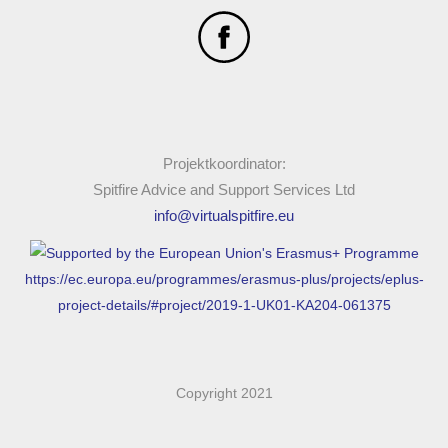
ser om det finns några som fortfarande arbetar där som du
kan intervjua.
När du har slutfört denna quest och samlat all information
kan du dra ihop detta till en artikel eller presentation som kan
visas i ditt lokala bibliotek eller samhällscenter.
Projektkoordinator:
Spitfire Advice and Support Services Ltd
info@virtualspitfire.eu
https://ec.europa.eu/programmes/erasmus-plus/projects/eplus-
project-details/#project/2019-1-UK01-KA204-061375
Copyright 2021