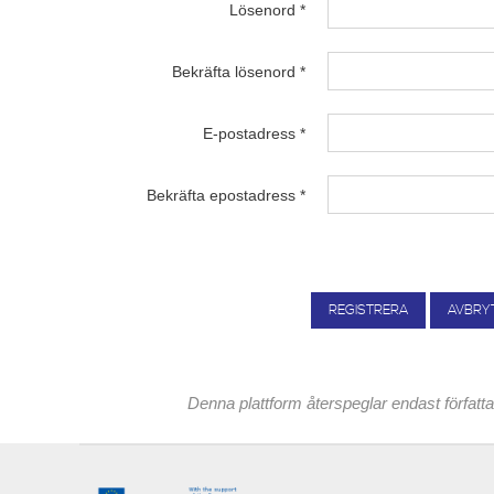
Lösenord
*
Bekräfta lösenord
*
E-postadress
*
Bekräfta epostadress
*
REGISTRERA
AVBRY
Denna plattform återspeglar endast förfat