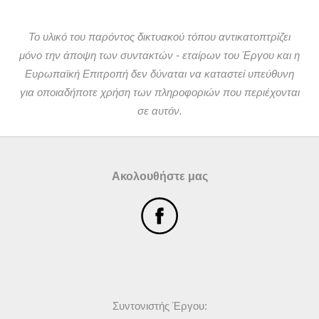
ουσιαστικά.
Η εμπειρία ενός ιστορικού πανοράματος σε μια
| What is VR 👩‍💻
Ανάπτυξη επιχειρηματολογίας
οπτικοακουστική προβολή μέσω της εικονικής
Σε αυτήν την αποστολή ως νέος/-α δημοσιογράφος, θέλετε
Το υλικό του παρόντος δικτυακού τόπου αντικατοπτρίζει
πραγματικότητας μπορεί να είναι ισχυρή. Μπορεί να
να μάθετε περισσότερα για μερικές από τις πιο καινοτόμες
μόνο την άποψη των συντακτών - εταίρων του Έργου και η
δημιουργήσει μια αίσθηση παρουσίας. Ή μήπως αυτό είναι
χρήσεις της εικονικής πραγματικότητας σε τομείς όπως η
Ευρωπαϊκή Επιτροπή δεν δύναται να καταστεί υπεύθυνη
απλώς μια ψευδαίσθηση;
πολιτιστική κληρονομιά σε όλο τον κόσμο, ρωτώντας τι
για οποιαδήποτε χρήση των πληροφοριών που περιέχονται
ακριβώς οφέλη μπορεί να προσφέρει αυτή η τεχνολογία τόσο
Διαβάστε τα δύο άρθρα που περιλαμβάνονται στους
σε αυτόν.
για τα μουσεία όσο και, ειδικότερα για το κοινό σας.
προτεινόμενους συνδέσμους αυτής της αποστολής και
αναζητήστε και άλλα άρθρα στα Ελληνικά, ώστε να γράψετε
το άρθρο σας, περιλαμβάνοντας χαρακτηριστικά
VARS - Augmented Reality for Tourism, Cultural
Ακολουθήστε μας
παραδείγματα.
Heritage and History
Συντονιστής Έργου: